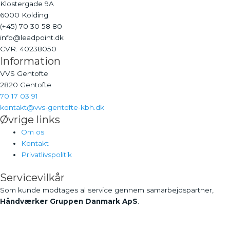
Klostergade 9A
6000 Kolding
(+45) 70 30 58 80
info@leadpoint.dk
CVR. 40238050
Information
VVS Gentofte
2820 Gentofte
70 17 03 91
kontakt@vvs-gentofte-kbh.dk
Øvrige links
Om os
Kontakt
Privatlivspolitik
Servicevilkår
Som kunde modtages al service gennem samarbejdspartner,
Håndværker Gruppen Danmark ApS
.