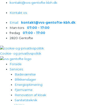
Gå
kontakt@vvs-gentofte-kbh.dk
til
Kontakt os
indholdet
Email‎‎‏‏‎ ‎‏‏‎ ‎‏‏‎ ‎
kontakt@vvs-gentofte-kbh.dk
Man-tors‎‎‏‏‎ ‎‏‏‎ ‎‏‏‎ ‎
07:00 - 17:00
fredag‎‎‏‏‎ ‎‏‏‎ ‎‏‏‎ ‎
07:00 - 17:00
2820 Gentofte
Cookie- og privatlivspolitik
Forside
Services
Badeværelse
Blikkenslager
Energioptimering
Fjernvarme
Renovation af kloak
Sanitetsteknik