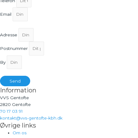
Telefon
Email
Adresse
Postnummer
By
Send
Information
VVS Gentofte
2820 Gentofte
70 17 03 91
kontakt@vvs-gentofte-kbh.dk
Øvrige links
Om os