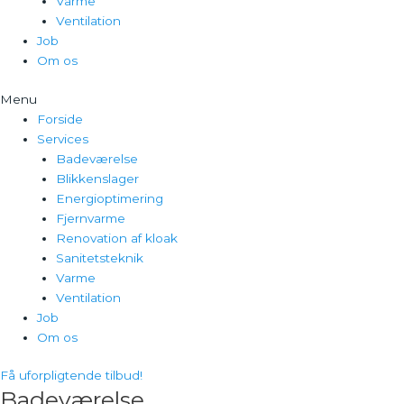
Varme
Ventilation
Job
Om os
Menu
Forside
Services
Badeværelse
Blikkenslager
Energioptimering
Fjernvarme
Renovation af kloak
Sanitetsteknik
Varme
Ventilation
Job
Om os
Få uforpligtende tilbud!
Badeværelse