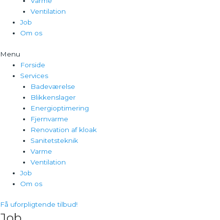
Varme
Ventilation
Job
Om os
Menu
Forside
Services
Badeværelse
Blikkenslager
Energioptimering
Fjernvarme
Renovation af kloak
Sanitetsteknik
Varme
Ventilation
Job
Om os
Få uforpligtende tilbud!
Job