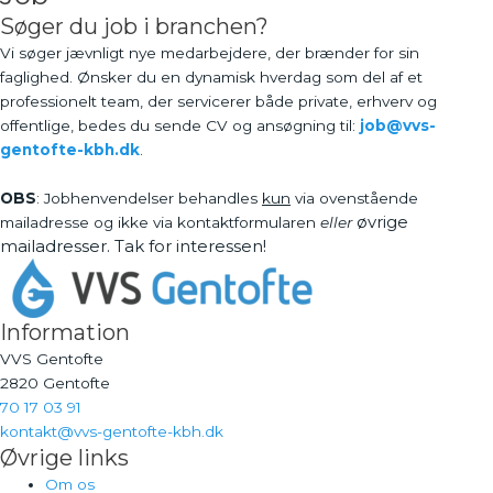
Søger du job i branchen?
Vi søger jævnligt nye medarbejdere, der brænder for sin
faglighed. Ønsker du en dynamisk hverdag som del af et
professionelt team, der servicerer både private, erhverv og
offentlige, bedes du sende CV og ansøgning til:
job@vvs-
gentofte-kbh.dk
.
OBS
: Jobhenvendelser behandles
kun
via ovenstående
øvrige
mailadresse og ikke via kontaktformularen
eller
mailadresser. Tak for interessen!
Information
VVS Gentofte
2820 Gentofte
70 17 03 91
kontakt@vvs-gentofte-kbh.dk
Øvrige links
Om os