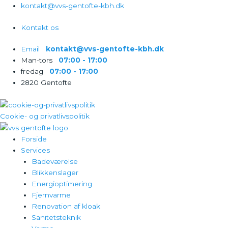
Gå
kontakt@vvs-gentofte-kbh.dk
til
Kontakt os
indholdet
Email‎‎‏‏‎ ‎‏‏‎ ‎‏‏‎ ‎
kontakt@vvs-gentofte-kbh.dk
Man-tors‎‎‏‏‎ ‎‏‏‎ ‎‏‏‎ ‎
07:00 - 17:00
fredag‎‎‏‏‎ ‎‏‏‎ ‎‏‏‎ ‎
07:00 - 17:00
2820 Gentofte
Cookie- og privatlivspolitik
Forside
Services
Badeværelse
Blikkenslager
Energioptimering
Fjernvarme
Renovation af kloak
Sanitetsteknik